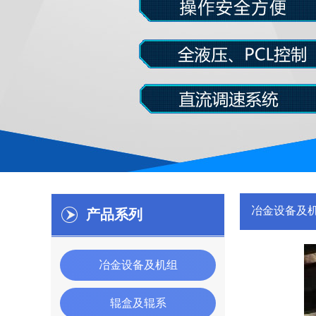
冶金设备及
产品系列
冶金设备及机组
辊盒及辊系