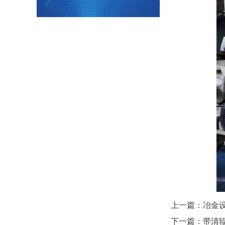
上一篇：
冶金
下一篇：
带清