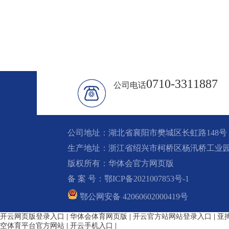
0710-3311887
公司电话
公司地址：湖北省襄阳市樊城区长虹路148号
生产地址：浙江省绍兴市柯桥区杨汛桥工业
版权所有：华体会官方网页版
备 案 号：
鄂ICP备2021007853号-1
鄂公网安备 42060602000419号
开云网页版登录入口
|
华体会体育网页版
|
开云官方站网站登录入口
|
亚
空体育平台官方网站
|
开云手机入口
|