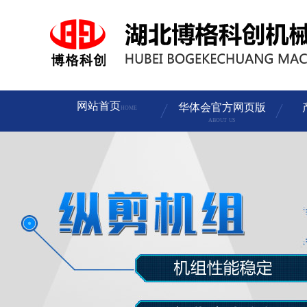
网站首页
华体会官方网页版
HOME
ABOUT US