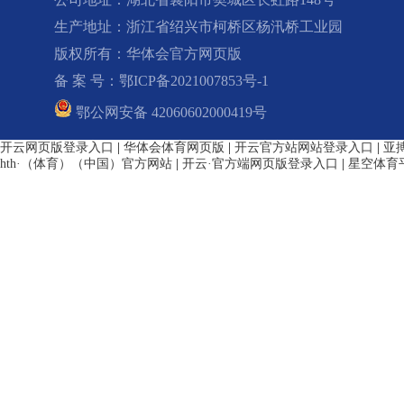
生产地址：浙江省绍兴市柯桥区杨汛桥工业园
版权所有：华体会官方网页版
备 案 号：
鄂ICP备2021007853号-1
鄂公网安备 42060602000419号
开云网页版登录入口
|
华体会体育网页版
|
开云官方站网站登录入口
|
亚
hth·（体育）（中国）官方网站
|
开云·官方端网页版登录入口
|
星空体育