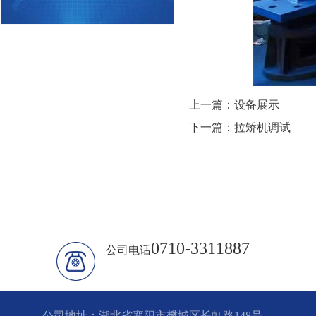
上一篇：
设备展示
下一篇：
拉矫机调试
0710-3311887
公司电话
公司地址：湖北省襄阳市樊城区长虹路148号