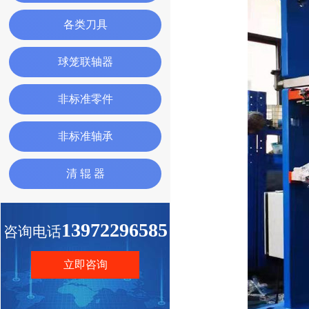
各类刀具
球笼联轴器
非标准零件
非标准轴承
清 辊 器
13972296585
咨询电话
立即咨询